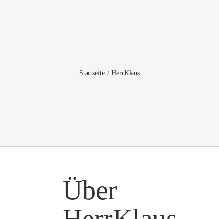
Zum
Inhalt
springen
Startseite
HerrKlaus
Über
HerrKlaus