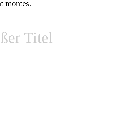
nt montes.
ßer Titel